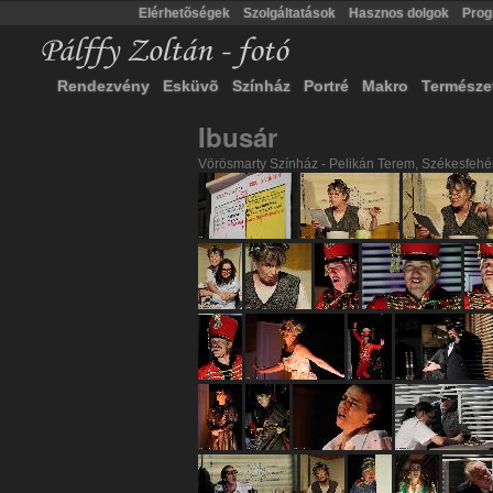
Elérhetõségek
Szolgáltatások
Hasznos dolgok
Pro
Rendezvény
Esküvõ
Színház
Portré
Makro
Természe
Ibusár
Vörösmarty Színház - Pelikán Terem, Székesfehé